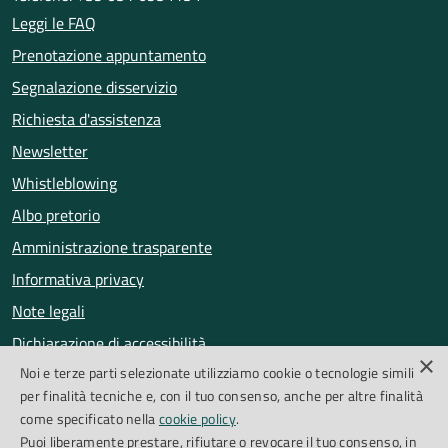
Leggi le FAQ
Prenotazione appuntamento
Segnalazione disservizio
Richiesta d'assistenza
Newsletter
Whistleblowing
Albo pretorio
Amministrazione trasparente
Informativa privacy
Note legali
Dichiarazione di accessibilità
×
Noi e terze parti selezionate utilizziamo cookie o tecnologie simili
Obiettivi di accessibilità
per finalità tecniche e, con il tuo consenso, anche per altre finalità
Segnalazioni accessibilità
come specificato nella
cookie policy
.
Puoi liberamente prestare, rifiutare o revocare il tuo consenso, in