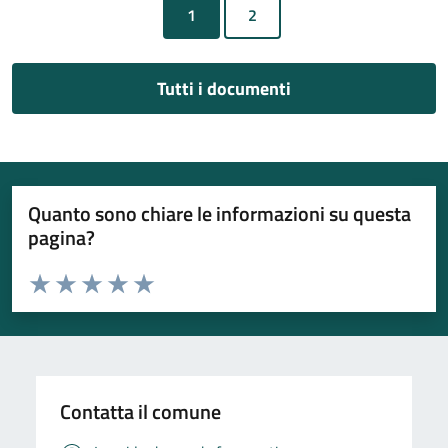
1
Tutti i documenti
Quanto sono chiare le informazioni su questa
pagina?
Valuta da 1 a 5 stelle la pagina
Valuta 1 stelle su 5
Valuta 2 stelle su 5
Valuta 3 stelle su 5
Valuta 4 stelle su 5
Valuta 5 stelle su 5
Contatta il comune