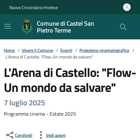
Vai ai contenuti
Vai al footer
Nuovo Circondario Imolese
Comune di Castel San
Pietro Terme
Home
/
Vivere il Comune
/
Eventi
/
Proiezione cinematografica
/
L'Arena di Castello: "Flow-Un mondo da salvare"
L'Arena di Castello: "Flow-
Un mondo da salvare"
7 luglio 2025
Programma cinema - Estate 2025
Condividi
Vedi azioni