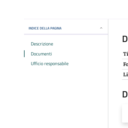
INDICE DELLA PAGINA
D
Descrizione
Documenti
T
Ufficio responsabile
F
L
D