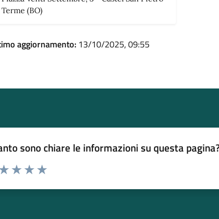
Terme (BO)
timo aggiornamento:
13/10/2025, 09:55
nto sono chiare le informazioni su questa pagina
 da 1 a 5 stelle la pagina
ta 1 stelle su 5
Valuta 2 stelle su 5
Valuta 3 stelle su 5
Valuta 4 stelle su 5
Valuta 5 stelle su 5