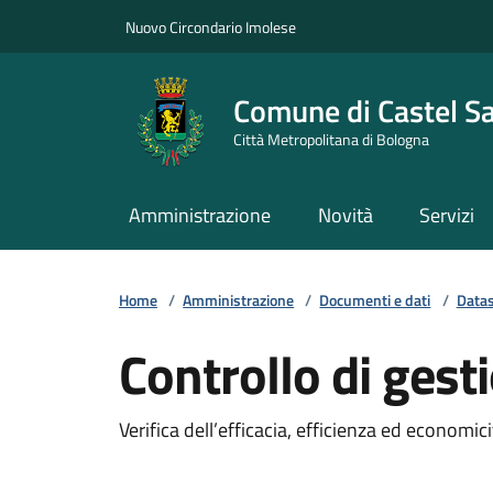
Vai ai contenuti
Vai al footer
Nuovo Circondario Imolese
Comune di Castel S
Città Metropolitana di Bologna
Amministrazione
Novità
Servizi
Home
/
Amministrazione
/
Documenti e dati
/
Data
Controllo di gest
Verifica dell’efficacia, efficienza ed economic