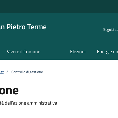
an Pietro Terme
Seguici s
Vivere il Comune
Elezioni
Energie ri
set
/
Controllo di gestione
ione
ità dell’azione amministrativa