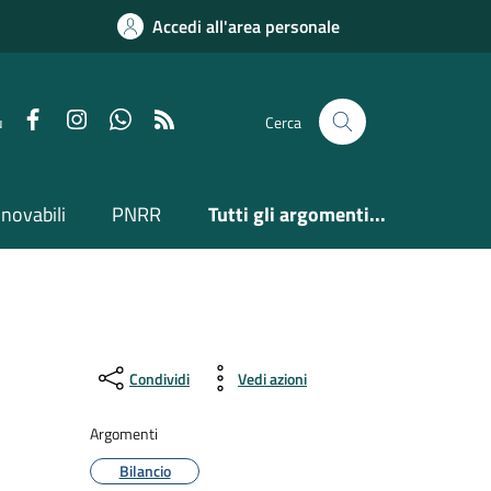
Accedi all'area personale
Facebook
Instagram
Whatsapp
Feed RSS
u
Cerca
nnovabili
PNRR
Tutti gli argomenti...
Condividi
Vedi azioni
Argomenti
Bilancio